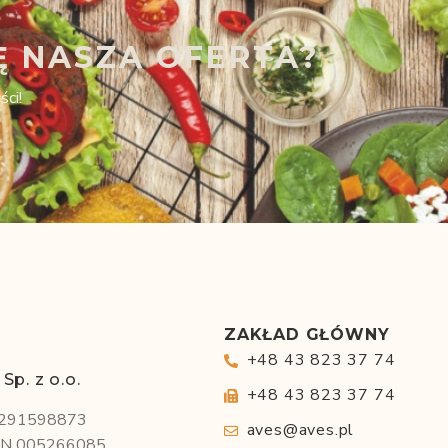
Ę NASZA OFERTA?
ści!
ZAKŁAD GŁÓWNY
+48 43 823 37 74
Sp. z o.o.
+48 43 823 37 74
8291598873
aves@aves.pl
N 005266085