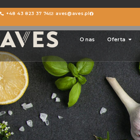
+48 43 823 37 74
aves@aves.pl
O nas
Oferta