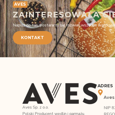
AVES
ZAINTERESOWAŁA CI
Napisz do nas, postaramy się rozwiać wszelkie wątpliwo
KONTAKT
ADRES
Aves 
Aves Sp. z o.o.
NIP 
Polski Producent wędlin i garmażu,
REGO