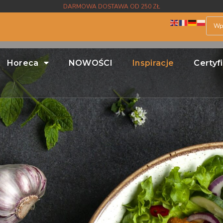
DARMOWA DOSTAWA OD 250 ZŁ
Horeca
NOWOŚCI
Inspiracje
Certyf