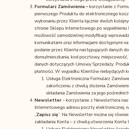
Formularz Zamówienia –
korzystanie z Form
pierwszego Produktu do elektronicznego kosz
wykonaniu przez Klienta łącznie dwóch kolejnyc
stronie Sklepu Internetowego po wypełnieniu 
możliwość samodzielnej modyfikacji wprowadz
komunikatami oraz informacjami dostępnymi na
podanie przez Klienta następujących danych dot
domu/mieszkania, kod pocztowy, miejscowość, k
danych dotyczących Umowy Sprzedaży: Produkt
płatności. W wypadku Klientów niebędących k
Usługa Elektroniczna Formularz Zamówien
zakończeniu z chwilą złożenia Zamówieni
składania Zamówienia za jego pośrednic
Newsletter
– korzystanie z Newslettera nas
Internetowego adresu poczty elektronicznej, na
„
Zapisz się
”. Na Newsletter można się równie
zakładania Konta – z chwilą utworzenia Konta 
Usługa Elektroniczna Newsletter świadcz