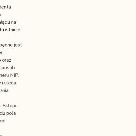
ienta
o
ięciu na
u istnieje
będne jest
er
o oraz
 sposób
meru NIP.
 i ulega
ania
e Sklepu
ciu pola
cie
a