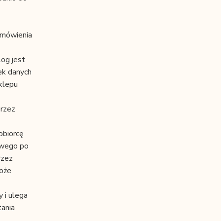
amówienia
log jest
ek danych
klepu
przez
obiorcę
towego po
rzez
może
 i ulega
tania