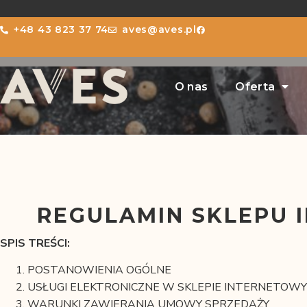
+48 43 823 37 74
aves@aves.pl
O nas
Oferta
REGULAMIN SKLEPU 
SPIS TREŚCI:
POSTANOWIENIA OGÓLNE
USŁUGI ELEKTRONICZNE W SKLEPIE INTERNETOW
WARUNKI ZAWIERANIA UMOWY SPRZEDAŻY