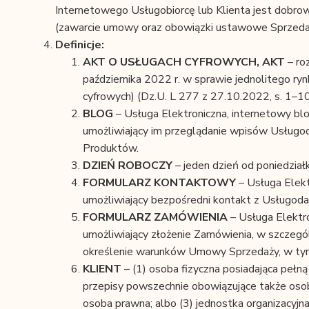
Internetowego Usługobiorcę lub Klienta jest dobro
(zawarcie umowy oraz obowiązki ustawowe Sprzeda
Definicje:
AKT O USŁUGACH CYFROWYCH, AKT
– ro
października 2022 r. w sprawie jednolitego r
cyfrowych) (Dz.U. L 277 z 27.10.2022, s. 1–10
BLOG
– Usługa Elektroniczna, internetowy b
umożliwiający im przeglądanie wpisów Usługod
Produktów.
DZIEŃ
ROBOCZY
– jeden dzień od poniedział
FORMULARZ KONTAKTOWY
– Usługa Elekt
umożliwiający bezpośredni kontakt z Usługod
FORMULARZ ZAMÓWIENIA
– Usługa Elektr
umożliwiający złożenie Zamówienia, w szczegó
określenie warunków Umowy Sprzedaży, w tym
KLIENT
– (1) osoba fizyczna posiadająca pełn
przepisy powszechnie obowiązujące także osoba
osoba prawna; albo (3) jednostka organizacyjn