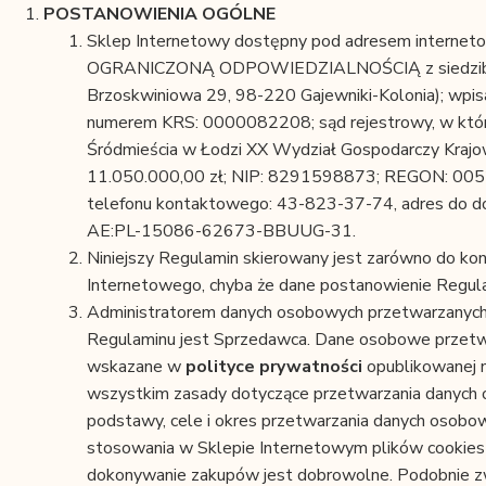
POSTANOWIENIA OGÓLNE
Sklep Internetowy dostępny pod adresem interne
OGRANICZONĄ ODPOWIEDZIALNOŚCIĄ z siedzibą w Gaj
Brzoskwiniowa 29, 98-220 Gajewniki-Kolonia); wpi
numerem KRS: 0000082208; sąd rejestrowy, w któr
Śródmieścia w Łodzi XX Wydział Gospodarczy Krajo
11.050.000,00 zł; NIP: 8291598873; REGON: 00526
telefonu kontaktowego: 43-823-37-74, adres do do
AE:PL-15086-62673-BBUUG-31.
Niniejszy Regulamin skierowany jest zarówno do kon
Internetowego, chyba że dane postanowienie Regula
Administratorem danych osobowych przetwarzanych 
Regulaminu jest Sprzedawca. Dane osobowe przetwar
wskazane w
polityce prywatności
opublikowanej n
wszystkim zasady dotyczące przetwarzania danych 
podstawy, cele i okres przetwarzania danych osobow
stosowania w Sklepie Internetowym plików cookies 
dokonywanie zakupów jest dobrowolne. Podobnie zw