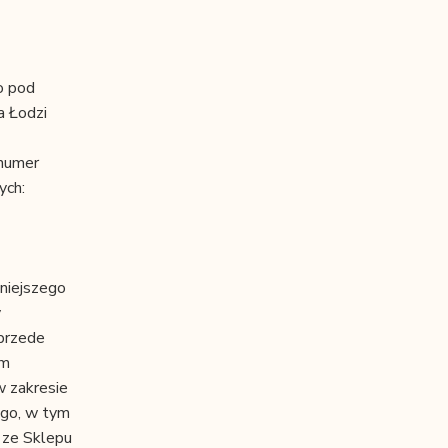
o pod
a Łodzi
 numer
ych:
niejszego
y
 przede
ym
w zakresie
ego, w tym
 ze Sklepu