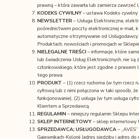
prawną – która zawarła lub zamierza zawrze
KODEKS CYWILNY
– ustawa Kodeks cywilny z
NEWSLETTER
– Usługa Elektroniczna, elekt
pośrednictwem poczty elektronicznej e-mail, 
automatyczne otrzymywanie od Usługodawcy cyk
Produktach, nowościach i promocjach w Sklepi
NIELEGALNE TREŚCI
– informacje, które sam
lub świadczenia Usług Elektronicznych, nie są
członkowskiego, które jest zgodne z prawem Un
tego prawa.
PRODUKT
– (1) rzecz ruchoma (w tym rzecz r
cyfrową lub z nimi połączona w taki sposób, że 
funkcjonowanie), (2) usługa (w tym usługa cy
Klientem a Sprzedawcą.
REGULAMIN
– niniejszy regulamin Sklepu Int
SKLEP INTERNETOWY
– sklep internetowy
SPRZEDAWCA; USŁUGODAWCA
– „AVES”
Gajewnikach-Kolonii (adres siedziby i adres d