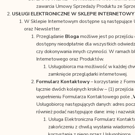
zawarcia Umowy Sprzedaży Produktu ze Sprz
USŁUGI ELEKTRONICZNE W SKLEPIE INTERNETOW
W Sklepie Internetowym dostępne są następujące U
oraz Newsletter.
Przeglądanie
Bloga
możliwe jest po przejściu
dostępny nieodpłatnie dla wszystkich odwiedz
czy dokonywania innych czynności. W ramach b
Internetowego oraz Produktów.
Usługobiorca ma możliwość w każdej chwi
zamknięcie przeglądarki internetowej.
Formularz Kontaktowy
– korzystanie z Form
łącznie dwóch kolejnych kroków – (1) przejścia 
wypełnieniu Formularza Kontaktowego pole „
Usługobiorcę następujących danych: adres pocz
również podać następujące dane: imię i nazwisk
Usługa Elektroniczna Formularz Kontakto
zakończeniu z chwilą wysłania wiadomośc
korzystania z niego przez Usługobiorcę.