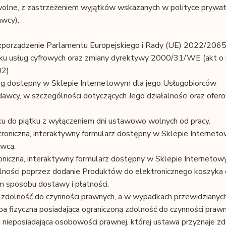
wolne, z zastrzeżeniem wyjątków wskazanych w polityce prywat
wcy).
zporządzenie Parlamentu Europejskiego i Rady (UE) 2022/2065
ynku usług cyfrowych oraz zmiany dyrektywy 2000/31/WE (akt o
2).
log dostępny w Sklepie Internetowym dla jego Usługobiorców
awcy, w szczególności dotyczących Jego działalności oraz ofer
ku do piątku z wyłączeniem dni ustawowo wolnych od pracy.
roniczna, interaktywny formularz dostępny w Sklepie Internet
awcą.
oniczna, interaktywny formularz dostępny w Sklepie Interneto
lności poprzez dodanie Produktów do elektronicznego koszyka 
 sposobu dostawy i płatności.
ą zdolność do czynności prawnych, a w wypadkach przewidzianyc
 fizyczna posiadająca ograniczoną zdolność do czynności prawn
a nieposiadająca osobowości prawnej, której ustawa przyznaje z