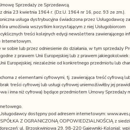
ć Umowę Sprzedaży ze Sprzedawcą.
 dnia 23 kwietnia 1964 r. (Dz.U. 1964 nr 16, poz. 93 ze zm.).
roniczna usługa dystrybucyjna świadczona przez Usługodawcę z
która umożliwia wszystkim korzystającym z niej Usługobiorcom
licznych treści kolejnych edycji newslettera zawierającego in
e Internetowym.
e w sobie lub przez odniesienie do działania, w tym sprzedaży 
 zgodne z prawem Unii Europejskiej lub z prawem jakiegokolwie
ii Europejskiej, niezależnie od konkretnego przedmiotu lub cha
uchoma z elementami cyfrowymi, tj. zawierająca treść cyfrową lu
brak treści cyfrowej lub usługi cyfrowej uniemożliwiłby jej praw
frowa i inna niż cyfrowa) będące przedmiotem Umowy Sprzedaży 
ernetowego.
 Usługodawcy dostępny pod adresem internetowym: www.aves.p
 SPÓŁKA Z OGRANICZONĄ ODPOWIEDZIALNOŚCIĄ z siedzi
o doręczeń: ul. Brzoskwiniowa 29, 98-220 Gajewniki-Kolonia); wp