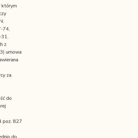
w którym
czy
N:
7-74,
-31.
h z
 (3) umowa
zawierana
cy za
ość do
rej
4 poz. 827
ednio do