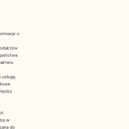
a
formacje o
Produktów
k państwa
rakteru
b usługę
idłowe
między
l.
bą w
isana do