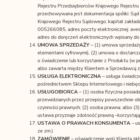
Rejestru Przedsiębiorców Krajowego Rejest
przechowywana jest dokumentacja spółki: Sąd
Krajowego Rejestru Sądowego; kapitał zakła
005266085, adres poczty elektronicznej: ave
adres do doręczeń elektronicznych wpisany
UMOWA
SPRZEDAŻY
– (1) umowa sprzedaży
elementami cyfrowymi), (2) umowa o dostarczan
o świadczenie lub korzystanie z Produktu (w p
albo zawarta między Klientem a Sprzedawcą 
USŁUGA ELEKTRONICZNA
– usługa świadcz
pośrednictwem Sklepu Internetowego i niebę
USŁUGOBIORCA
– (1) osoba fizyczna posiad
przewidzianych przez przepisy powszechnie ob
czynności prawnych; (2) osoba prawna; albo (3)
ustawa przyznaje zdolność prawną –korzystając
USTAWA O PRAWACH KONSUMENTA
– us
ze zm.)
ZAMÓWIENIE
– oświadczenie woli Klienta sk