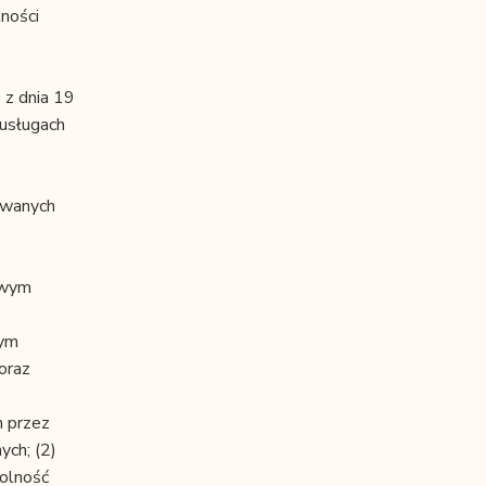
ności
 z dnia 19
 usługach
owanych
owym
wym
oraz
h przez
ych; (2)
dolność