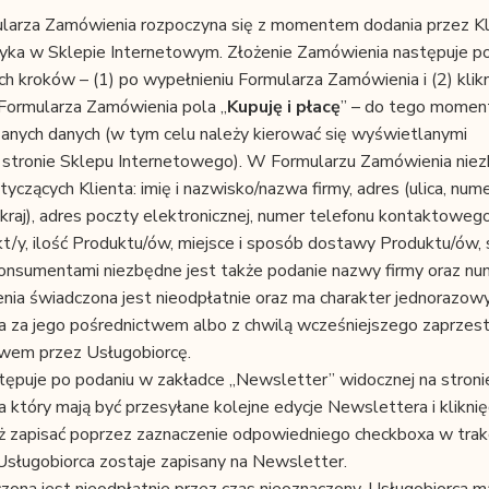
ularza Zamówienia rozpoczyna się z momentem dodania przez Kl
yka w Sklepie Internetowym. Złożenie Zamówienia następuje p
h kroków – (1) po wypełnieniu Formularza Zamówienia i (2) klikn
Formularza Zamówienia pola „
Kupuję i płacę
” – do tego moment
anych danych (w tym celu należy kierować się wyświetlanymi
 stronie Sklepu Internetowego). W Formularzu Zamówienia niez
yczących Klienta: imię i nazwisko/nazwa firmy, adres (ulica, num
raj), adres poczty elektronicznej, numer telefonu kontaktoweg
/y, ilość Produktu/ów, miejsce i sposób dostawy Produktu/ów,
onsumentami niezbędne jest także podanie nazwy firmy oraz nu
ia świadczona jest nieodpłatnie oraz ma charakter jednorazowy
a za jego pośrednictwem albo z chwilą wcześniejszego zaprzest
twem przez Usługobiorcę.
tępuje po podaniu w zakładce „Newsletter” widocznej na stroni
 który mają być przesyłane kolejne edycje Newslettera i kliknię
ż zapisać poprzez zaznaczenie odpowiedniego checkboxa w trak
Usługobiorca zostaje zapisany na Newsletter.
ona jest nieodpłatnie przez czas nieoznaczony. Usługobiorca m