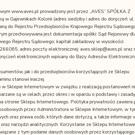
towym www.aves.pl prowadzony jest przez „AVES” SPÓŁKA Z
ewnikach-Kolonii (adres siedziby i adres do doręczeń: ul.
saną do Rejestru Przedsiębiorców Krajowego Rejestru Sądoweg
ym przechowywana jest dokumentacja spółki: Sąd Rejonowy dl
wego Rejestru Sądowego; kapitał zakładowy w wysokości:
6085, adres poczty elektronicznej: aves.sklep@aves.pl oraz
ręczeń elektronicznych wpisany do Bazy Adresów Elektroniczn
sumentów, jak i do przedsiębiorców korzystających ze Sklepu
minu stanowi inaczej.
w Sklepie Internetowym w związku z realizacją postanowień ni
zane są w celach, przez okres i w oparciu o podstawy i zasad
a stronie Sklepu Internetowego. Polityka prywatności zawiera
osobowych przez Administratora w Sklepie Internetowym, w t
ych oraz prawa osób, których dane dotyczą, a także informacje 
oraz narzędzi analitycznych. Korzystanie ze Sklepu Internetow
iązane z tym podanie danych osobowych przez korzystającego