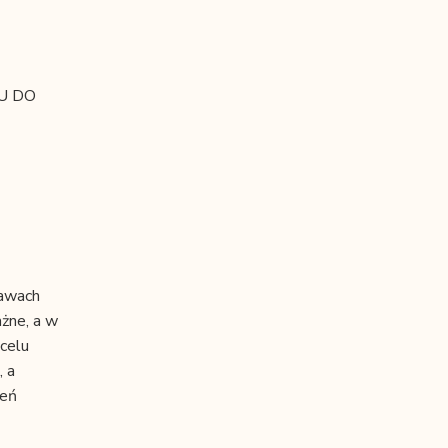
U DO
rawach
żne, a w
celu
, a
ień