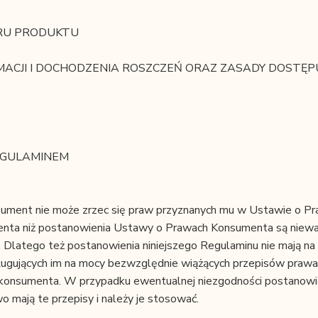
ORU PRODUKTU
CJI I DOCHODZENIA ROSZCZEŃ ORAZ ZASADY DOSTĘP
REGULAMINEM
ument nie może zrzec się praw przyznanych mu w Ustawie o P
nta niż postanowienia Ustawy o Prawach Konsumenta są niewa
 Dlatego też postanowienia niniejszego Regulaminu nie mają na 
ługujących im na mocy bezwzględnie wiążących przepisów prawa
ć konsumenta. W przypadku ewentualnej niezgodności postanow
 mają te przepisy i należy je stosować.