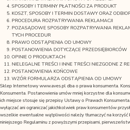
SPOSOBY I TERMINY PŁATNOŚCI ZA PRODUKT
KOSZT, SPOSOBY I TERMIN DOSTAWY ORAZ ODBI
PROCEDURA ROZPATRYWANIA REKLAMACJI
POZASĄDOWE SPOSOBY ROZPATRYWANIA REKLAMA
TYCH PROCEDUR
PRAWO ODSTĄPIENIA OD UMOWY
POSTANOWIENIA DOTYCZĄCE PRZEDSIĘBIORCÓW
OPINIE O PRODUKTACH
NIELEGALNE TREŚCI I INNE TREŚCI NIEZGODNE Z 
POSTANOWIENIA KOŃCOWE
WZÓR FORMULARZA ODSTĄPIENIA OD UMOWY
Sklep Internetowy www.aves.pl dba o prawa konsumenta. Kons
Konsumenta. Postanowienia umów mniej korzystne dla konsume
ich miejsce stosuje się przepisy Ustawy o Prawach Konsumenta.
wyłączać ani ograniczać jakichkolwiek praw konsumentów przys
wszelkie ewentualne wątpliwości należy tłumaczyć na korzyś
niniejszego Regulaminu z powyższymi przepisami, pierwszeństwo