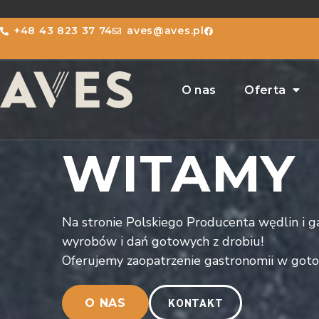
+48 43 823 37 74
aves@aves.pl
O nas
Oferta
WITAMY
Na stronie Polskiego Producenta wędlin i 
wyrobów i dań gotowych z drobiu!
Oferujemy zaopatrzenie gastronomii w got
KONTAKT
O NAS