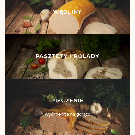
WĘDLINY
PASZTETY I ROLADY
PIECZENIE
wyśmienite na gorąco