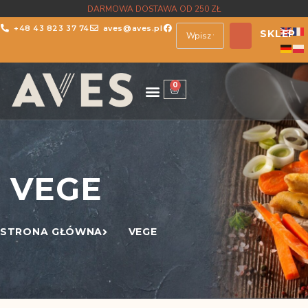
DARMOWA DOSTAWA OD 250 ZŁ
+48 43 823 37 74
aves@aves.pl
SKLEP
0
VEGE
STRONA GŁÓWNA
VEGE