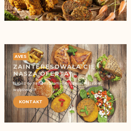
AVES
ZAINTERESOWAŁA CIĘ
NASZA OFERTA?
Napisz do nas, postaramy się rozwiać wszelkie
wątpliwości!
KONTAKT