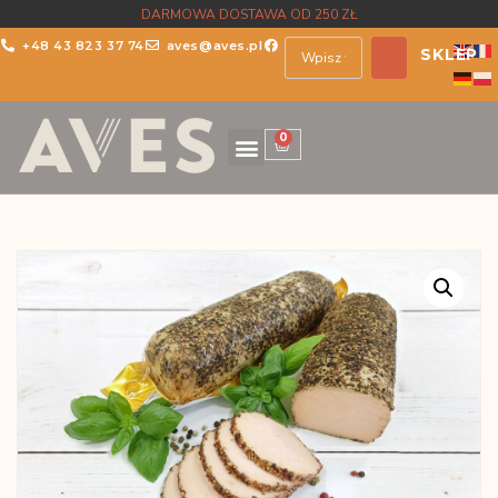
DARMOWA DOSTAWA OD 250 ZŁ
+48 43 823 37 74
aves@aves.pl
SKLEP
0