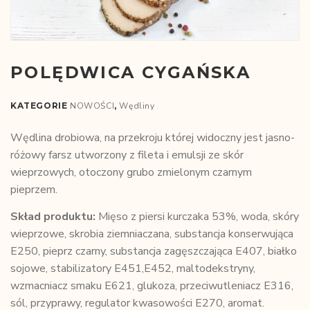
POLĘDWICA CYGAŃSKA
KATEGORIE
NOWOŚCI
,
Wędliny
Wędlina drobiowa, na przekroju której widoczny jest jasno-
różowy farsz utworzony z fileta i emulsji ze skór
wieprzowych, otoczony grubo zmielonym czarnym
pieprzem.
Skład produktu:
Mięso z piersi kurczaka 53%, woda, skóry
wieprzowe, skrobia ziemniaczana, substancja konserwująca
E250, pieprz czarny, substancja zagęszczająca E407, białko
sojowe, stabilizatory E451,E452, maltodekstryny,
wzmacniacz smaku E621, glukoza, przeciwutleniacz E316,
sól, przyprawy, regulator kwasowości E270, aromat.