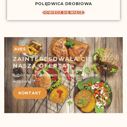
POLĘDWICA DROBIOWA
DOWIEDZ SIĘ WIĘCEJ
AVES
ZAINTERESOWAŁA CIĘ
NASZA OFERTA?
Napisz do nas, postaramy się rozwiać wszelkie
wątpliwości!
KONTAKT