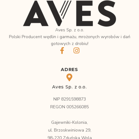
Aves Sp. z o.o.
Polski Producent wędlin i garmażu, mrożonych wyrobów i dań
gotowych z drobiu!
ADRES
Aves Sp. z o.o.
NIP 8291598873
REGON 005266085
Gajewniki-Kolonia,
ul. Brzoskwiniowa 29,
98-220 Zduńska Wola