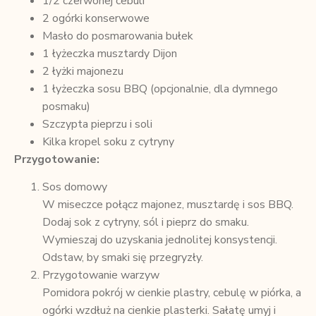
1/2 czerwonej cebuli
2 ogórki konserwowe
Masło do posmarowania bułek
1 łyżeczka musztardy Dijon
2 łyżki majonezu
1 łyżeczka sosu BBQ (opcjonalnie, dla dymnego
posmaku)
Szczypta pieprzu i soli
Kilka kropel soku z cytryny
Przygotowanie:
Sos domowy
W miseczce połącz majonez, musztardę i sos BBQ.
Dodaj sok z cytryny, sól i pieprz do smaku.
Wymieszaj do uzyskania jednolitej konsystencji.
Odstaw, by smaki się przegryzły.
Przygotowanie warzyw
Pomidora pokrój w cienkie plastry, cebulę w piórka, a
ogórki wzdłuż na cienkie plasterki. Sałatę umyj i