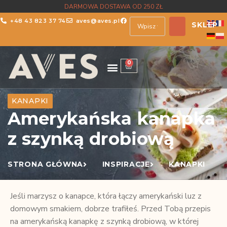
DARMOWA DOSTAWA OD 250 ZŁ
+48 43 823 37 74
aves@aves.pl
SKLEP
0
KANAPKI
Amerykańska kanapka
z szynką drobiową
STRONA GŁÓWNA
INSPIRACJE
KANAPKI
Jeśli marzysz o kanapce, która łączy amerykański luz z
domowym smakiem, dobrze trafiłeś. Przed Tobą przepis
na amerykańską kanapkę z szynką drobiową, w której