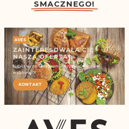
SMACZNEGO!
AVES
ZAINTERESOWAŁA CIĘ
NASZA OFERTA?
Napisz do nas, postaramy się rozwiać wszelkie
wątpliwości!
KONTAKT