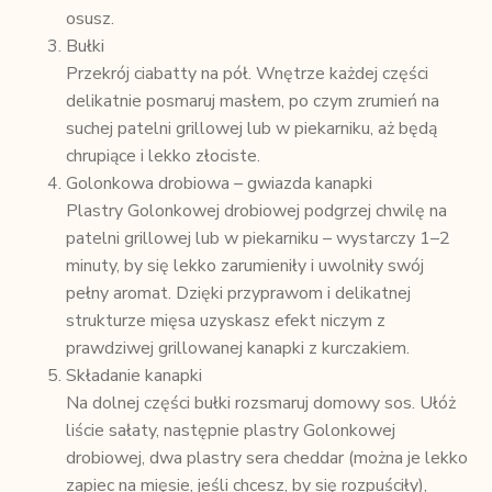
osusz.
Bułki
Przekrój ciabatty na pół. Wnętrze każdej części
delikatnie posmaruj masłem, po czym zrumień na
suchej patelni grillowej lub w piekarniku, aż będą
chrupiące i lekko złociste.
Golonkowa drobiowa – gwiazda kanapki
Plastry Golonkowej drobiowej podgrzej chwilę na
patelni grillowej lub w piekarniku – wystarczy 1–2
minuty, by się lekko zarumieniły i uwolniły swój
pełny aromat. Dzięki przyprawom i delikatnej
strukturze mięsa uzyskasz efekt niczym z
prawdziwej grillowanej kanapki z kurczakiem.
Składanie kanapki
Na dolnej części bułki rozsmaruj domowy sos. Ułóż
liście sałaty, następnie plastry Golonkowej
drobiowej, dwa plastry sera cheddar (można je lekko
zapiec na mięsie, jeśli chcesz, by się rozpuściły),