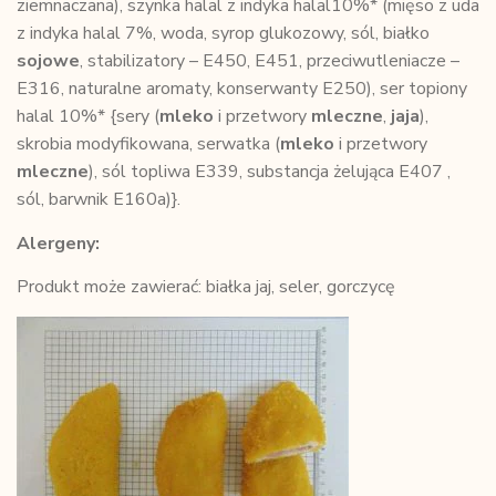
ziemnaczana), szynka halal z indyka halal10%* (mięso z uda
z indyka halal 7%, woda, syrop glukozowy, sól, białko
sojowe
, stabilizatory – E450, E451, przeciwutleniacze –
E316, naturalne aromaty, konserwanty E250), ser topiony
halal 10%* {sery (
mleko
i przetwory
mleczne
,
jaja
),
skrobia modyfikowana, serwatka (
mleko
i przetwory
mleczne
), sól topliwa E339, substancja żelująca E407 ,
sól, barwnik E160a)}.
Alergeny:
Produkt może zawierać: białka jaj, seler, gorczycę