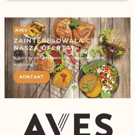
AVES
ZAINTERESOWAŁA CIĘ
NASZA OFERTA?
Napisz do nas, postaramy się rozwiać wszelkie
wątpliwości!
KONTAKT