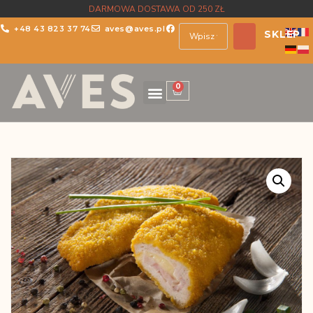
DARMOWA DOSTAWA OD 250 ZŁ
+48 43 823 37 74
aves@aves.pl
SKLEP
0