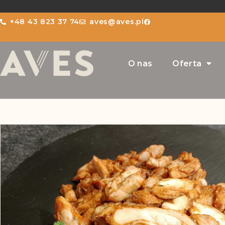
+48 43 823 37 74
aves@aves.pl
O nas
Oferta