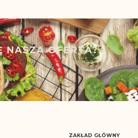
Ę NASZA OFERTA?
ści!
ZAKŁAD GŁÓWNY