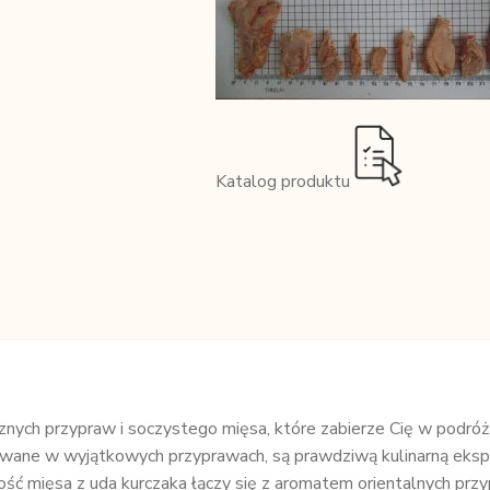
Katalog produktu
nych przypraw i soczystego mięsa, które zabierze Cię w podróż
ynowane w wyjątkowych przyprawach, są prawdziwą kulinarną eks
ść mięsa z uda kurczaka łączy się z aromatem orientalnych prz