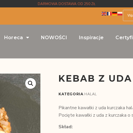
DARMOWA DOSTAWA OD 250 ZŁ
Horeca
NOWOŚCI
Inspiracje
Certyf
KEBAB Z UDA
KATEGORIA
HALAL
Pikantne kawałki z uda kurczaka ha
Pocięte kawałki z uda z kurczaka o
Skład: