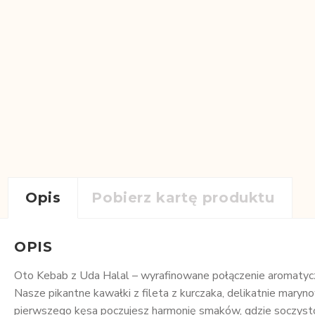
Opis
Pobierz kartę produktu
OPIS
Oto Kebab z Uda Halal – wyrafinowane połączenie aromatycz
Nasze pikantne kawałki z fileta z kurczaka, delikatnie mar
pierwszego kęsa poczujesz harmonię smaków, gdzie soczysto