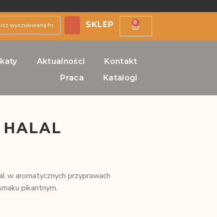
0
SKLEP
ikaty
Aktualności
Kontakt
Praca
Katalogi
 HALAL
lal w aromatycznych przyprawach
 smaku pikantnym.