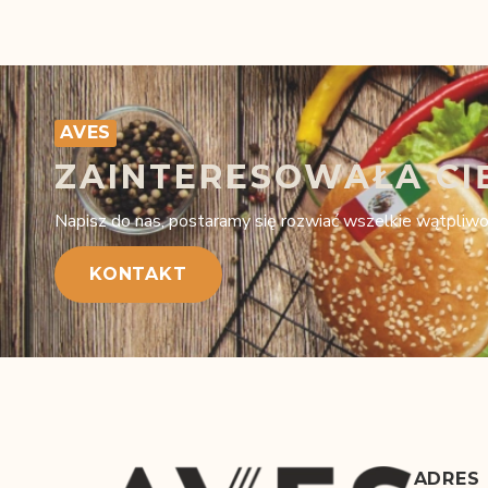
AVES
ZAINTERESOWAŁA CI
Napisz do nas, postaramy się rozwiać wszelkie wątpliwo
KONTAKT
ADRES